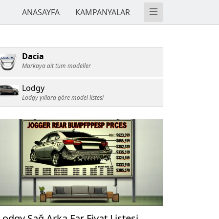
ANASAYFA
KAMPANYALAR
Dacia
Markaya ait tüm modeller
Lodgy
Lodgy yıllara göre model listesi
Lodgy Sağ Arka Far Fiyat Listesi