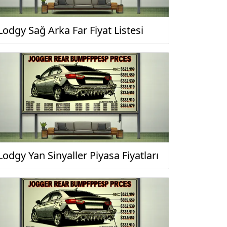
Lodgy Sağ Arka Far Fiyat Listesi
Lodgy Yan Sinyaller Piyasa Fiyatları