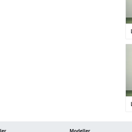
ler
Modeller