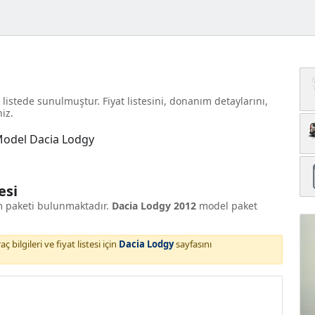
listede sunulmuştur. Fiyat listesini, donanım detaylarını,
niz.
esi
m paketi bulunmaktadır.
Dacia Lodgy 2012
model paket
 bilgileri ve fiyat listesi için
Dacia Lodgy
sayfasını