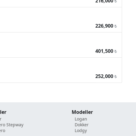
216,000
₺
226,900
₺
401,500
₺
252,000
₺
ler
Modeller
r
Logan
ro Stepway
Dokker
ero
Lodgy