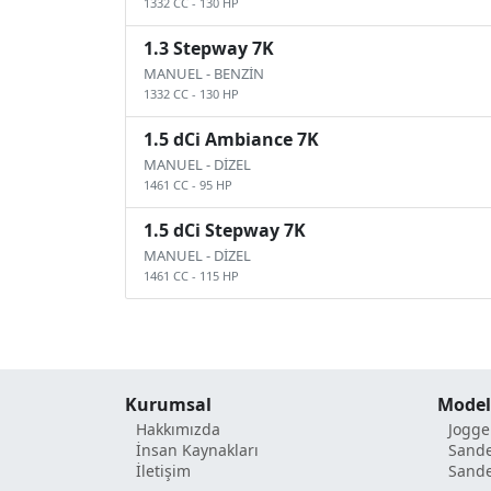
1332 CC
-
130 HP
1.3 Stepway 7K
MANUEL
-
BENZİN
1332 CC
-
130 HP
1.5 dCi Ambiance 7K
MANUEL
-
DİZEL
1461 CC
-
95 HP
1.5 dCi Stepway 7K
MANUEL
-
DİZEL
1461 CC
-
115 HP
Kurumsal
Model
Hakkımızda
Jogge
İnsan Kaynakları
Sande
İletişim
Sand