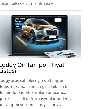
yaşanabilecek cam kırılması v...
Lodgy Ön Tampon Fiyat
Listesi
Lodgy araç sahipleri için ön tampon
değişimi zaman zaman gerekebilen bir
durumdur. Gerek kazalar sonucunda
gerekse çeşitli deformasyonlar nedeniyle
ön tampon yenileme ihtiyacı ortaya