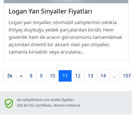
Logan Yan Sinyaller Fiyatları
Logan yan sinyaller, otomobil sahiplerinin sıklıkla
ihtiyaç duyduğu yedek parçalardan biridir. Hem
güvenlik hem de aracın görünümünü tamamlamak
açısından önemli bir aksam olan yan sinyaller,
zamanla kırılabilir veya arızalana...
İlk
«
8
9
10
11
12
13
14
..
107
daciafiyatlistesi.com araba fiyatlari
256 bit SSL Sertifikası, Norton Antivirus