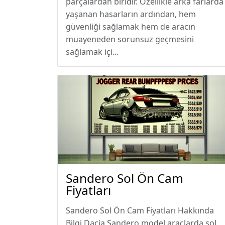
parçalardan biridir. Özellikle arka farlarda
yaşanan hasarların ardından, hem
güvenliği sağlamak hem de aracın
muayeneden sorunsuz geçmesini
sağlamak içi...
Sandero Sol Ön Cam
Fiyatları
Sandero Sol Ön Cam Fiyatları Hakkında
Bilgi Dacia Sandero model araçlarda sol