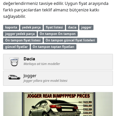
değerlendirmeniz tavsiye edilir. Uygun fiyat arayışında
farklı parçacılardan teklif almanız bütçenize katkı
sağlayabilir.
kaporta
yedek parça
fiyat listesi
dacia
jogger
jogger yedek parça
Ön tampon Ön tampon
Ön tampon fiyat listesi
Ön tampon güncel fiyat listeleri
güncel fiyatlar
Ön tampon toptan fiyatları
Dacia
Markaya ait tüm modeller
Jogger
Jogger yıllara göre model listesi