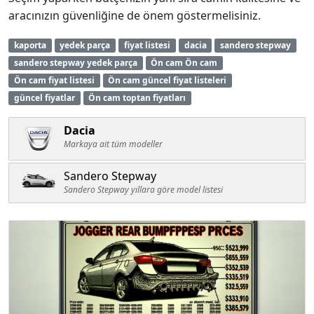
aracınızın güvenliğine de önem göstermelisiniz.
kaporta
yedek parça
fiyat listesi
dacia
sandero stepway
sandero stepway yedek parça
Ön cam Ön cam
Ön cam fiyat listesi
Ön cam güncel fiyat listeleri
güncel fiyatlar
Ön cam toptan fiyatları
Dacia
Markaya ait tüm modeller
Sandero Stepway
Sandero Stepway yıllara göre model listesi