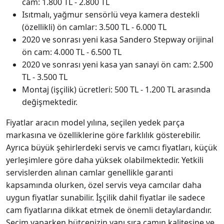
cam: 1.800 TL - 2.800 TL
Isıtmalı, yağmur sensörlü veya kamera destekli
(özellikli) ön camlar: 3.500 TL - 6.000 TL
2020 ve sonrası yeni kasa Sandero Stepway orijinal
ön cam: 4.000 TL - 6.500 TL
2020 ve sonrası yeni kasa yan sanayi ön cam: 2.500
TL - 3.500 TL
Montaj (işçilik) ücretleri: 500 TL - 1.200 TL arasında
değişmektedir.
Fiyatlar aracın model yılına, seçilen yedek parça
markasına ve özelliklerine göre farklılık gösterebilir.
Ayrıca büyük şehirlerdeki servis ve camcı fiyatları, küçük
yerleşimlere göre daha yüksek olabilmektedir. Yetkili
servislerden alınan camlar genellikle garanti
kapsamında olurken, özel servis veya camcılar daha
uygun fiyatlar sunabilir. İşçilik dahil fiyatlar ile sadece
cam fiyatlarına dikkat etmek de önemli detaylardandır.
Seçim yaparken bütçenizin yanı sıra camın kalitesine ve