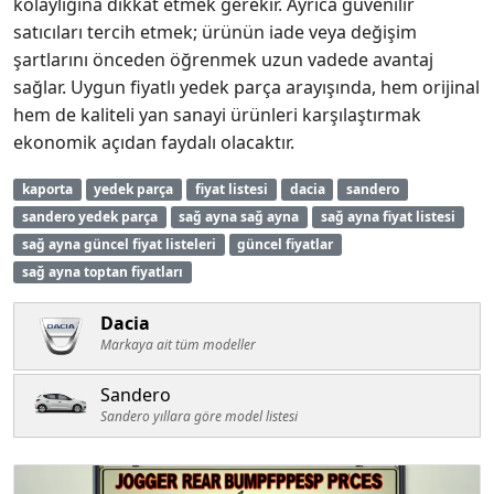
kolaylığına dikkat etmek gerekir. Ayrıca güvenilir
satıcıları tercih etmek; ürünün iade veya değişim
şartlarını önceden öğrenmek uzun vadede avantaj
sağlar. Uygun fiyatlı yedek parça arayışında, hem orijinal
hem de kaliteli yan sanayi ürünleri karşılaştırmak
ekonomik açıdan faydalı olacaktır.
kaporta
yedek parça
fiyat listesi
dacia
sandero
sandero yedek parça
sağ ayna sağ ayna
sağ ayna fiyat listesi
sağ ayna güncel fiyat listeleri
güncel fiyatlar
sağ ayna toptan fiyatları
Dacia
Markaya ait tüm modeller
Sandero
Sandero yıllara göre model listesi