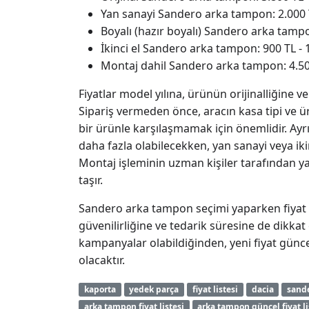
Yan sanayi Sandero arka tampon: 2.000 T
Boyalı (hazır boyalı) Sandero arka tampo
İkinci el Sandero arka tampon: 900 TL - 
Montaj dahil Sandero arka tampon: 4.500
Fiyatlar model yılına, ürünün orijinalliğine 
Sipariş vermeden önce, aracın kasa tipi ve üre
bir ürünle karşılaşmamak için önemlidir. Ayrı
daha fazla olabilecekken, yan sanayi veya ik
Montaj işleminin uzman kişiler tarafından 
taşır.
Sandero arka tampon seçimi yaparken fiyat k
güvenilirliğine ve tedarik süresine de dikka
kampanyalar olabildiğinden, yeni fiyat güncel
olacaktır.
kaporta
yedek parça
fiyat listesi
dacia
sand
arka tampon fiyat listesi
arka tampon güncel fiyat li