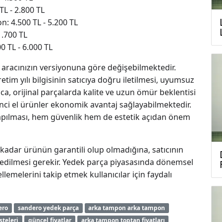
L - 2.800 TL
n: 4.500 TL - 5.200 TL
1.700 TL
 TL - 6.000 TL
ve aracınızın versiyonuna göre değişebilmektedir.
tim yılı bilgisinin satıcıya doğru iletilmesi, uyumsuz
ca, orijinal parçalarda kalite ve uzun ömür beklentisi
inci el ürünler ekonomik avantaj sağlayabilmektedir.
yapılması, hem güvenlik hem de estetik açıdan önem
adar ürünün garantili olup olmadığına, satıcının
t edilmesi gerekir. Yedek parça piyasasında dönemsel
lemelerini takip etmek kullanıcılar için faydalı
ero
sandero yedek parça
arka tampon arka tampon
steleri
güncel fiyatlar
arka tampon toptan fiyatları