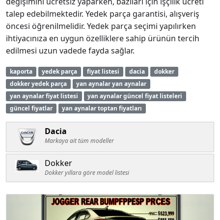
değişimini ücretsiz yaparken, bazıları için işçilik ücreti
talep edebilmektedir. Yedek parça garantisi, alışveriş
öncesi öğrenilmelidir. Yedek parça seçimi yapılırken
ihtiyacınıza en uygun özelliklere sahip ürünün tercih
edilmesi uzun vadede fayda sağlar.
kaporta
yedek parça
fiyat listesi
dacia
dokker
dokker yedek parça
yan aynalar yan aynalar
yan aynalar fiyat listesi
yan aynalar güncel fiyat listeleri
güncel fiyatlar
yan aynalar toptan fiyatları
Dacia
Markaya ait tüm modeller
Dokker
Dokker yıllara göre model listesi