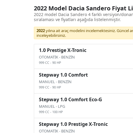
2022 Model Dacia Sandero Fiyat Li
2022 model Dacia Sandero 4 farklı versiyon/dona
sıralaması ve fiyatları aşağıda listelenmiştir.
2022
yılına ait araç modelini incelemektesiniz. Güncel araç
inceleyebilirsiniz.
1.0 Prestige X-Tronic
OTOMATİK
-
BENZİN
999 CC
-
90 HP
Stepway 1.0 Comfort
MANUEL
-
BENZİN
999 CC
-
90 HP
Stepway 1.0 Comfort Eco-G
MANUEL
-
LPG
999 CC
-
100 HP
Stepway 1.0 Prestige X-Tronic
OTOMATİK
-
BENZİN