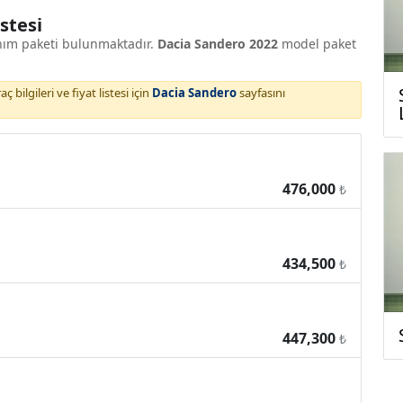
stesi
nım paketi bulunmaktadır.
Dacia Sandero 2022
model paket
 bilgileri ve fiyat listesi için
Dacia Sandero
sayfasını
476,000
₺
434,500
₺
447,300
₺