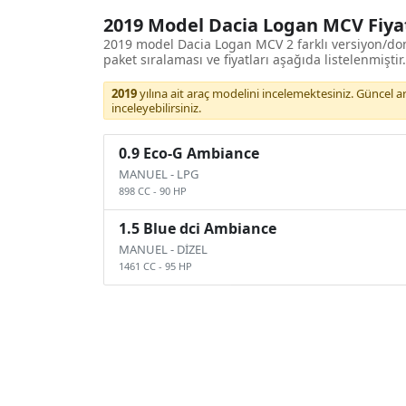
2019 Model Dacia Logan MCV Fiyat
2019 model Dacia Logan MCV 2 farklı versiyon/d
paket sıralaması ve fiyatları aşağıda listelenmiştir.
2019
yılına ait araç modelini incelemektesiniz. Güncel araç
inceleyebilirsiniz.
0.9 Eco-G Ambiance
MANUEL
-
LPG
898 CC
-
90 HP
1.5 Blue dci Ambiance
MANUEL
-
DİZEL
1461 CC
-
95 HP