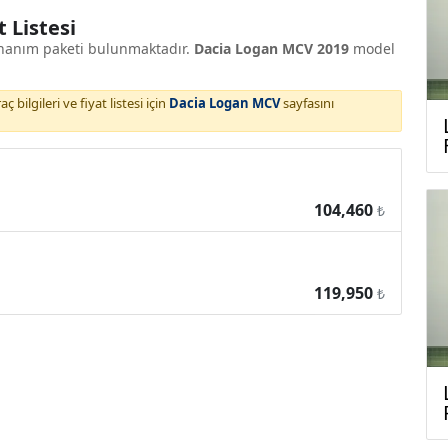
 Listesi
onanım paketi bulunmaktadır.
Dacia Logan MCV 2019
model
 bilgileri ve fiyat listesi için
Dacia Logan MCV
sayfasını
104,460
₺
119,950
₺