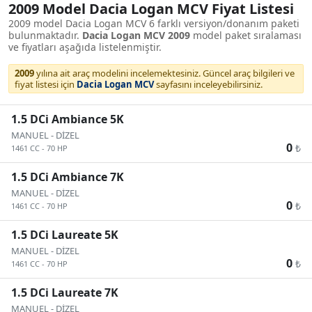
2009 Model Dacia Logan MCV Fiyat Listesi
2009 model Dacia Logan MCV 6 farklı versiyon/donanım paketi
bulunmaktadır.
Dacia Logan MCV 2009
model paket sıralaması
ve fiyatları aşağıda listelenmiştir.
2009
yılına ait araç modelini incelemektesiniz. Güncel araç bilgileri ve
fiyat listesi için
Dacia Logan MCV
sayfasını inceleyebilirsiniz.
1.5 DCi Ambiance 5K
MANUEL
-
DİZEL
0
₺
1461 CC
-
70 HP
1.5 DCi Ambiance 7K
MANUEL
-
DİZEL
0
₺
1461 CC
-
70 HP
1.5 DCi Laureate 5K
MANUEL
-
DİZEL
0
₺
1461 CC
-
70 HP
1.5 DCi Laureate 7K
MANUEL
-
DİZEL