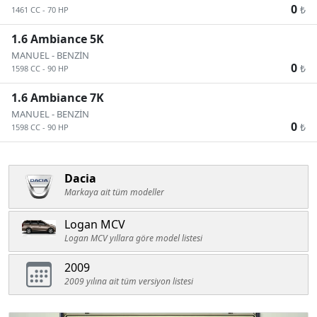
0
₺
1461 CC
-
70 HP
1.6 Ambiance 5K
MANUEL
-
BENZİN
0
₺
1598 CC
-
90 HP
1.6 Ambiance 7K
MANUEL
-
BENZİN
0
₺
1598 CC
-
90 HP
Dacia
Markaya ait tüm modeller
Logan MCV
Logan MCV yıllara göre model listesi
2009
2009 yılına ait tüm versiyon listesi