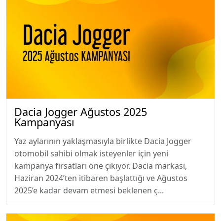
Dacia Jogger Ağustos 2025
Kampanyası
Yaz aylarının yaklaşmasıyla birlikte Dacia Jogger
otomobil sahibi olmak isteyenler için yeni
kampanya fırsatları öne çıkıyor. Dacia markası,
Haziran 2024’ten itibaren başlattığı ve Ağustos
2025’e kadar devam etmesi beklenen ç...