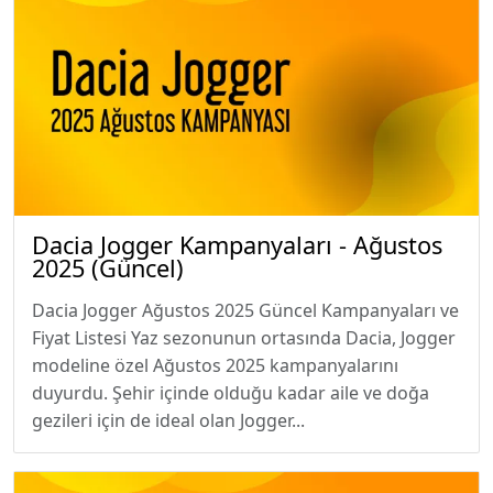
Dacia Jogger Kampanyaları - Ağustos
2025 (Güncel)
Dacia Jogger Ağustos 2025 Güncel Kampanyaları ve
Fiyat Listesi Yaz sezonunun ortasında Dacia, Jogger
modeline özel Ağustos 2025 kampanyalarını
duyurdu. Şehir içinde olduğu kadar aile ve doğa
gezileri için de ideal olan Jogger...