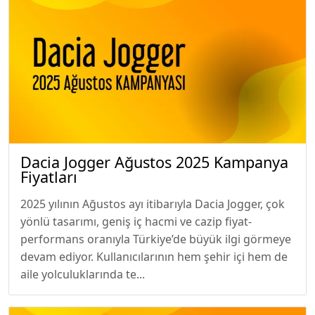
Dacia Jogger Ağustos 2025 Kampanya
Fiyatları
2025 yılının Ağustos ayı itibarıyla Dacia Jogger, çok
yönlü tasarımı, geniş iç hacmi ve cazip fiyat-
performans oranıyla Türkiye’de büyük ilgi görmeye
devam ediyor. Kullanıcılarının hem şehir içi hem de
aile yolculuklarında te...