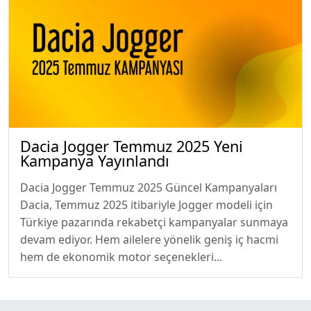
Dacia Jogger Temmuz 2025 Yeni
Kampanya Yayınlandı
Dacia Jogger Temmuz 2025 Güncel Kampanyaları
Dacia, Temmuz 2025 itibariyle Jogger modeli için
Türkiye pazarında rekabetçi kampanyalar sunmaya
devam ediyor. Hem ailelere yönelik geniş iç hacmi
hem de ekonomik motor seçenekleri...