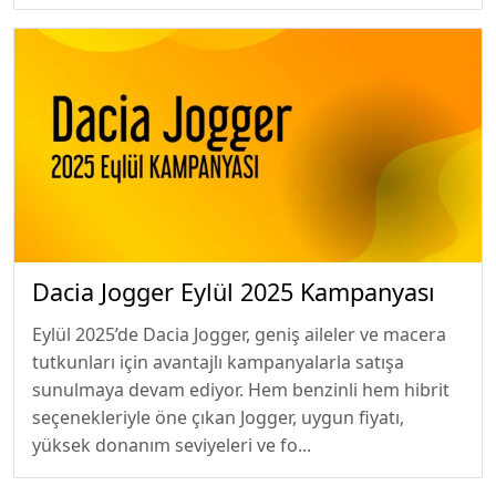
Dacia Jogger Eylül 2025 Kampanyası
Eylül 2025’de Dacia Jogger, geniş aileler ve macera
tutkunları için avantajlı kampanyalarla satışa
sunulmaya devam ediyor. Hem benzinli hem hibrit
seçenekleriyle öne çıkan Jogger, uygun fiyatı,
yüksek donanım seviyeleri ve fo...