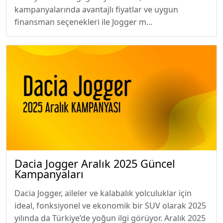
kampanyalarında avantajlı fiyatlar ve uygun
finansman seçenekleri ile Jogger m...
Dacia Jogger Aralık 2025 Güncel
Kampanyaları
Dacia Jogger, aileler ve kalabalık yolculuklar için
ideal, fonksiyonel ve ekonomik bir SUV olarak 2025
yılında da Türkiye’de yoğun ilgi görüyor. Aralık 2025