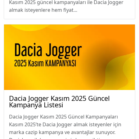
Kasım 2025 güncel kampanyaları ile Dacia Jogger
almak isteyenlere hem fiyat...
Dacia Jogger Kasım 2025 Güncel
Kampanya Listesi
Dacia Jogger Kasım 2025 Güncel Kampanyaları
Kasım 2025’te Dacia Jogger almak isteyenler için
marka cazip kampanya ve avantajlar sunuyor.