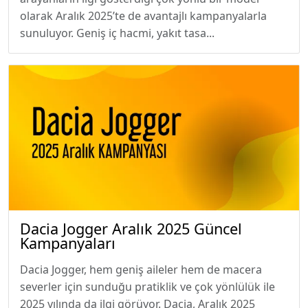
olarak Aralık 2025’te de avantajlı kampanyalarla
sunuluyor. Geniş iç hacmi, yakıt tasa...
Dacia Jogger Aralık 2025 Güncel
Kampanyaları
Dacia Jogger, hem geniş aileler hem de macera
severler için sunduğu pratiklik ve çok yönlülük ile
2025 yılında da ilgi görüyor. Dacia, Aralık 2025