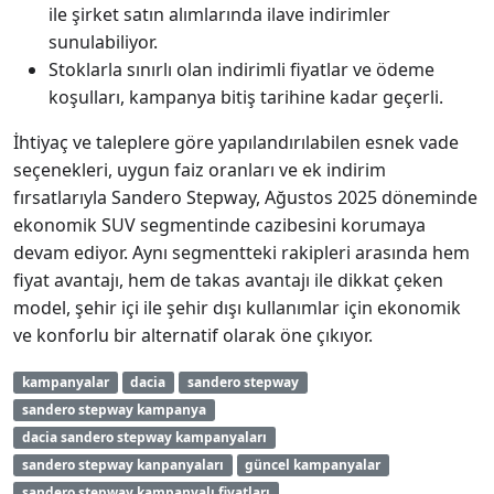
ile şirket satın alımlarında ilave indirimler
sunulabiliyor.
Stoklarla sınırlı olan indirimli fiyatlar ve ödeme
koşulları, kampanya bitiş tarihine kadar geçerli.
İhtiyaç ve taleplere göre yapılandırılabilen esnek vade
seçenekleri, uygun faiz oranları ve ek indirim
fırsatlarıyla Sandero Stepway, Ağustos 2025 döneminde
ekonomik SUV segmentinde cazibesini korumaya
devam ediyor. Aynı segmentteki rakipleri arasında hem
fiyat avantajı, hem de takas avantajı ile dikkat çeken
model, şehir içi ile şehir dışı kullanımlar için ekonomik
ve konforlu bir alternatif olarak öne çıkıyor.
kampanyalar
dacia
sandero stepway
sandero stepway kampanya
dacia sandero stepway kampanyaları
sandero stepway kanpanyaları
güncel kampanyalar
sandero stepway kampanyalı fiyatları