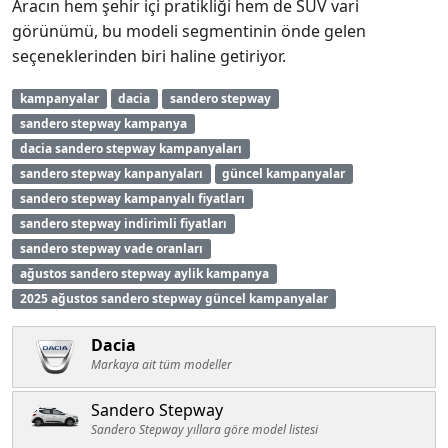
Aracın hem şehir içi pratikliği hem de SUV vari
görünümü, bu modeli segmentinin önde gelen
seçeneklerinden biri haline getiriyor.
kampanyalar
dacia
sandero stepway
sandero stepway kampanya
dacia sandero stepway kampanyaları
sandero stepway kanpanyaları
güncel kampanyalar
sandero stepway kampanyalı fiyatları
sandero stepway indirimli fiyatları
sandero stepway vade oranları
ağustos sandero stepway aylik kampanya
2025 ağustos sandero stepway güncel kampanyalar
Dacia
Markaya ait tüm modeller
Sandero Stepway
Sandero Stepway yıllara göre model listesi